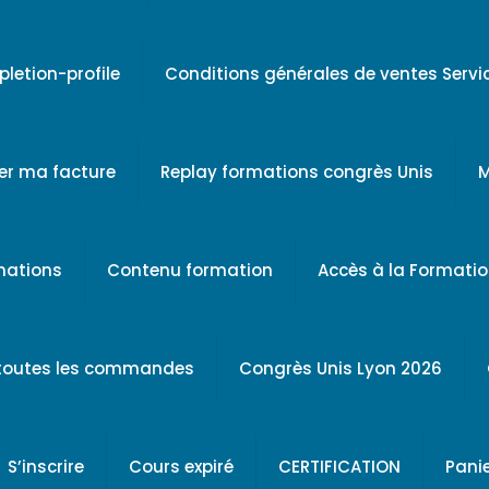
letion-profile
Conditions générales de ventes Serv
er ma facture
Replay formations congrès Unis
M
rmations
Contenu formation
Accès à la Formati
 toutes les commandes
Congrès Unis Lyon 2026
S’inscrire
Cours expiré
CERTIFICATION
Pani