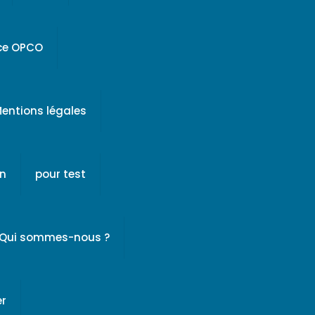
ice OPCO
entions légales
on
pour test
Qui sommes-nous ?
er