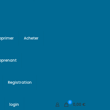
pprimer
Acheter
apprenant
Registration
0
0,00 €
login