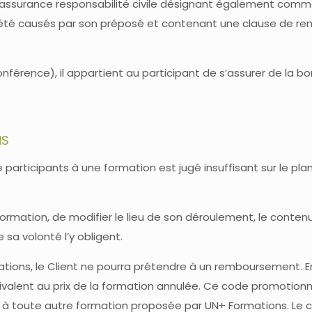
ne assurance responsabilité civile désignant également com
 été causés par son préposé et contenant une clause de ren
conférence), il appartient au participant de s’assurer de la 
NS
e participants à une formation est jugé insuffisant sur le p
a formation, de modifier le lieu de son déroulement, le con
sa volonté l’y obligent.
ations, le Client ne pourra prétendre à un remboursement. 
alent au prix de la formation annulée. Ce code promotionne
tion à toute autre formation proposée par UN+ Formations. Le