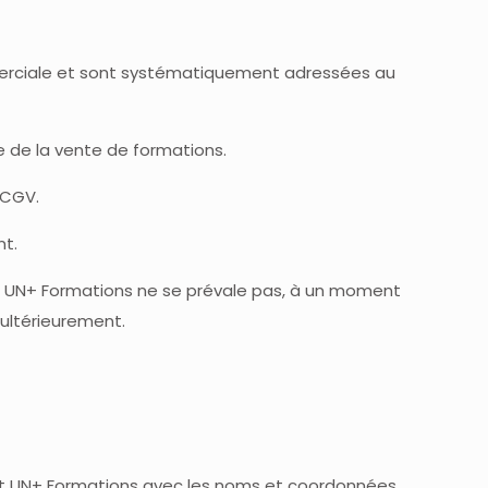
mmerciale et sont systématiquement adressées au
e de la vente de formations.
 CGV.
nt.
ue UN+ Formations ne se prévale pas, à un moment
 ultérieurement.
rit UN+ Formations avec les noms et coordonnées