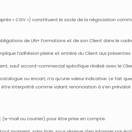
-après « CGV ») constituent le socle de la négociation co
 obligations de UN+ Formations et de son Client dans le cadr
implique l’adhésion pleine et entière du Client aux présentes
nt, sauf accord-commercial spécifique réalisé avec le Clie
atalogue ou encart, n’a qu’une valeur indicative. Le fait q
 être interprété comme valant renonciation à s’en prévaloir
 (e-mail ou courrier) pour être prise en compte.
tout moment, sans frais, sous réserve d’en informer par éc