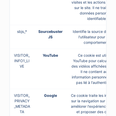
visites et les actions effe
sur le site. Il ne traite pa
données personnelle
identifiables.
sbjs_*
Sourcebuster
Identifie la source de traf
JS
l'utilisateur pour le sui
comportemental.
VISITOR_
YouTube
Ce cookie est utilisé p
INFO1_LI
YouTube pour calculer la t
VE
des vidéos affichées sur le
Il ne contient aucune
information personnelle et
pas lié à l'authentificati
VISITOR_
Google
Ce cookie traite les inform
PRIVACY
sur la navigation sur le sit
_METADA
améliorer l'expérience utili
TA
et proposer des conte