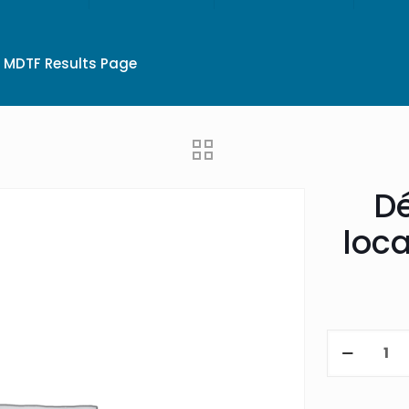
MDTF Results Page
Dé
loc