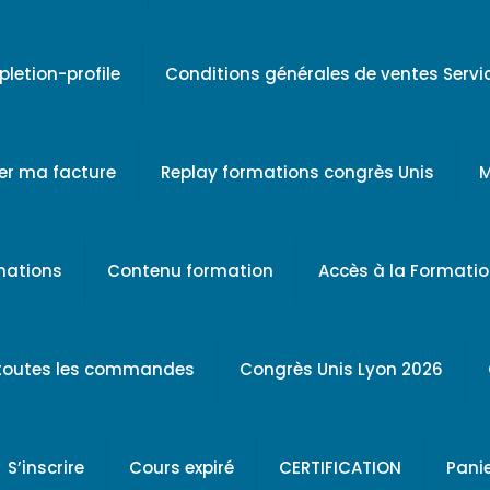
letion-profile
Conditions générales de ventes Serv
er ma facture
Replay formations congrès Unis
M
rmations
Contenu formation
Accès à la Formati
 toutes les commandes
Congrès Unis Lyon 2026
S’inscrire
Cours expiré
CERTIFICATION
Pani