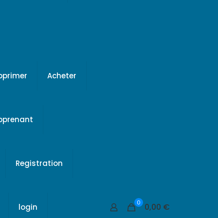
pprimer
Acheter
apprenant
Registration
0
0,00 €
login