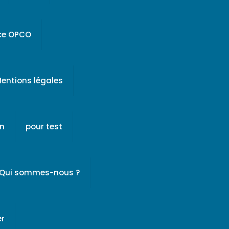
ice OPCO
entions légales
on
pour test
Qui sommes-nous ?
er