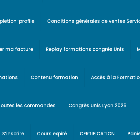
letion-profile
Conditions générales de ventes Serv
er ma facture
Replay formations congrès Unis
M
rmations
Contenu formation
Accès à la Formati
 toutes les commandes
Congrès Unis Lyon 2026
S’inscrire
Cours expiré
CERTIFICATION
Pani