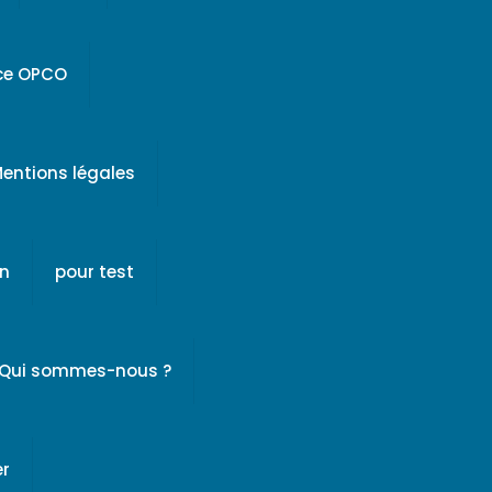
ice OPCO
entions légales
on
pour test
Qui sommes-nous ?
er