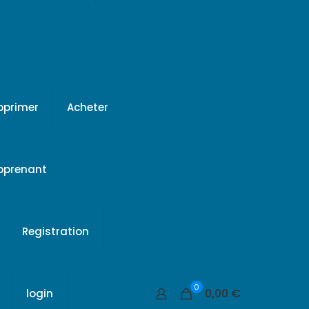
pprimer
Acheter
apprenant
Registration
0
0,00 €
login