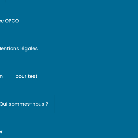
ice OPCO
entions légales
on
pour test
Qui sommes-nous ?
er