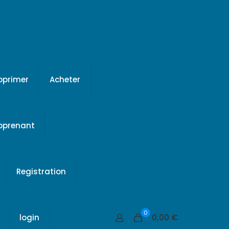
pprimer
Acheter
apprenant
Registration
0
0,00 €
login