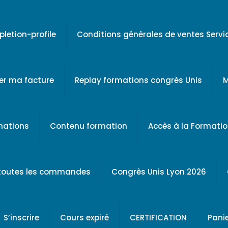
letion-profile
Conditions générales de ventes Serv
er ma facture
Replay formations congrès Unis
M
rmations
Contenu formation
Accès à la Formati
 toutes les commandes
Congrès Unis Lyon 2026
S’inscrire
Cours expiré
CERTIFICATION
Pani