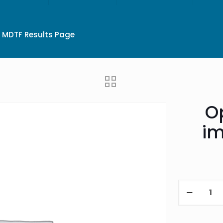
MDTF Results Page
Op
im