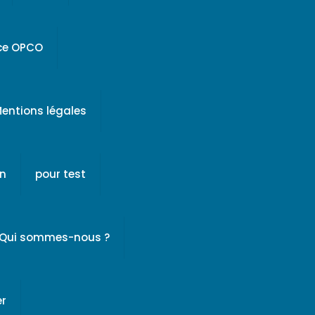
ice OPCO
entions légales
on
pour test
Qui sommes-nous ?
er