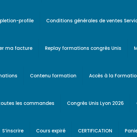
letion-profile
Conditions générales de ventes Serv
er ma facture
Replay formations congrès Unis
M
rmations
Contenu formation
Accès à la Formati
 toutes les commandes
Congrès Unis Lyon 2026
S’inscrire
Cours expiré
CERTIFICATION
Pani