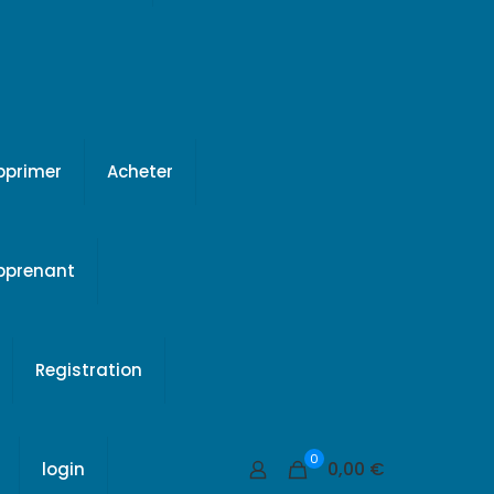
pprimer
Acheter
apprenant
Registration
0
0,00 €
login