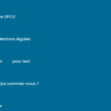
ice OPCO
entions légales
on
pour test
Qui sommes-nous ?
er