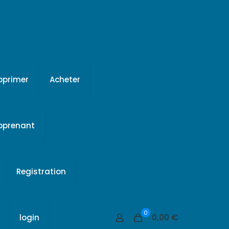
pprimer
Acheter
apprenant
Registration
0
0,00 €
login