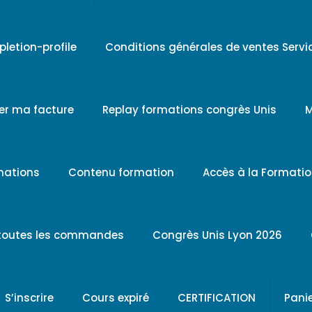
letion-profile
Conditions générales de ventes Serv
er ma facture
Replay formations congrès Unis
M
rmations
Contenu formation
Accès à la Formati
 toutes les commandes
Congrès Unis Lyon 2026
S’inscrire
Cours expiré
CERTIFICATION
Pani