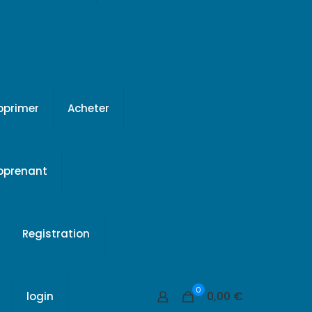
pprimer
Acheter
apprenant
Registration
0
0,00 €
login