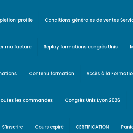
letion-profile
Conditions générales de ventes Serv
er ma facture
Replay formations congrès Unis
M
rmations
Contenu formation
Accès à la Formati
 toutes les commandes
Congrès Unis Lyon 2026
S’inscrire
Cours expiré
CERTIFICATION
Pani