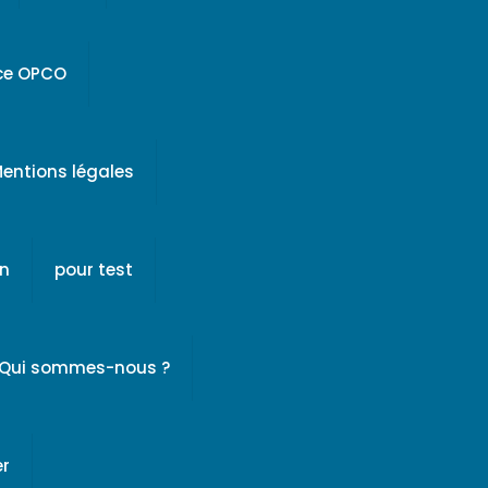
ice OPCO
entions légales
on
pour test
Qui sommes-nous ?
er