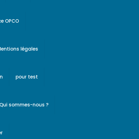
ice OPCO
entions légales
on
pour test
Qui sommes-nous ?
er