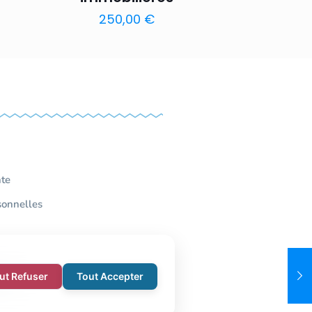
250,00
€
nte
sonnelles
ut Refuser
Tout Accepter
rte