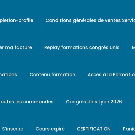
letion-profile
Conditions générales de ventes Serv
er ma facture
Replay formations congrès Unis
M
rmations
Contenu formation
Accès à la Formati
 toutes les commandes
Congrès Unis Lyon 2026
S’inscrire
Cours expiré
CERTIFICATION
Pani