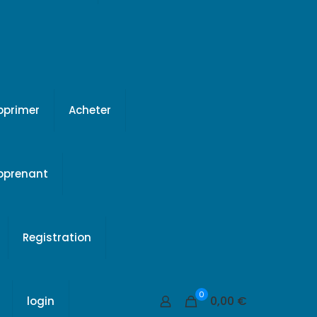
pprimer
Acheter
apprenant
Registration
0
0,00 €
login