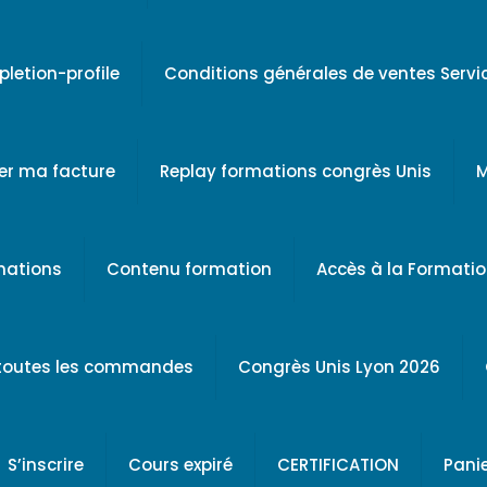
letion-profile
Conditions générales de ventes Serv
er ma facture
Replay formations congrès Unis
M
rmations
Contenu formation
Accès à la Formati
 toutes les commandes
Congrès Unis Lyon 2026
S’inscrire
Cours expiré
CERTIFICATION
Pani