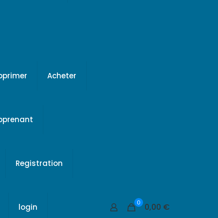
pprimer
Acheter
apprenant
Registration
0
0,00 €
login