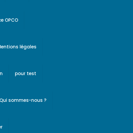
ice OPCO
entions légales
on
pour test
Qui sommes-nous ?
er