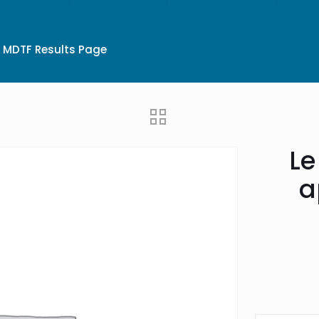
MDTF Results Page
Le
a