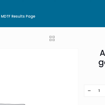
MDTF Results Page
A
g