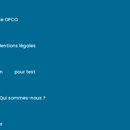
ice OPCO
entions légales
on
pour test
Qui sommes-nous ?
er