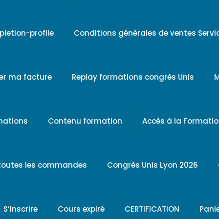
letion-profile
Conditions générales de ventes Serv
er ma facture
Replay formations congrès Unis
M
rmations
Contenu formation
Accès à la Formati
 toutes les commandes
Congrès Unis Lyon 2026
S’inscrire
Cours expiré
CERTIFICATION
Pani