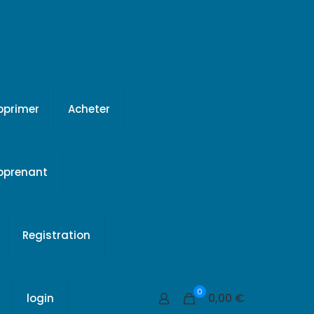
pprimer
Acheter
apprenant
Registration
0
0,00 €
login