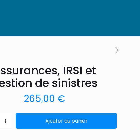
ssurances, IRSI et
estion de sinistres
265,00
€
Ajouter au panier