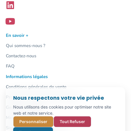
vente avec l’acquéreur
– Maîtriser les différentes techniques de conclusion
– Conclure la transaction : la signature du compromis
de vente et le suivi du dossier jusqu’à l’acte
authentique
En savoir +
Qui sommes-nous ?
Contactez-nous
FAQ
Informations légales
Conditions générales de vente
Protection des données personnelles
Nous respectons votre vie privée
Gestion des cookies
Nous utilisons des cookies pour optimiser notre site
web et notre service.
Mentions légales
Personnaliser
Tout Refuser
Signalement / Lanceur d'alerte