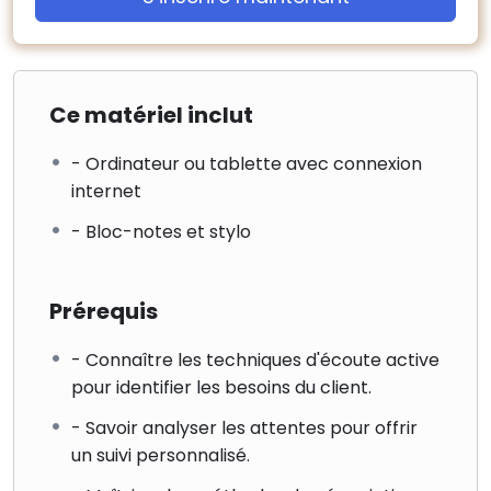
– Expliquer le processus d’achat et de vente
2 – L’évaluation du bien et la négociation
« Mise en situation »
Ce matériel inclut
– Appréhender les forces et faiblesses du marché
actuel :
- Ordinateur ou tablette avec connexion
– Prendre la tendance du marché avec les
internet
apprenants
- Bloc-notes et stylo
– Estimer un bien immobilier :
– Découvrir le bien et définir les éléments
d’évaluation
Prérequis
– Identifier les avantages et les axes d’amélioration
du bien
- Connaître les techniques d'écoute active
– Coconstruire le prix
pour identifier les besoins du client.
– Présenter des méthodes d’évaluation
– Traiter les objections sur le prix :
- Savoir analyser les attentes pour offrir
– Sur les services et sur l’exclusivité
un suivi personnalisé.