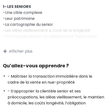
1- LES SENIORS
-Une cible complexe
-Leur patrimoine
-La cartographie du senior
-Les aléas vieillissement & Coût de la longévité
-Chronologie phases du vieillissement (autonomie,
GIR)
-Pourquoi toutes ces informations sur les seniors ?
Afficher plus
-Perte d’autonomie et obligation alimentaire
2- LE MARCHÉ DE LA NUE-PROPRIÉTÉ/VIAGER
Qu’allez-vous apprendre ?
-Répartition de la population française, la population
senior, statistiques, les centenaires
- Maîtriser la transaction immobilière dans le
-Nombre de retraités pensionnés CNAV
cadre de la vente en nue-propriété
-Le certificat de vie (certificat d’existence)
- S’approprier la clientèle senior et ses
-Schéma synthèse marché du viager/NP
préoccupations, les aléas vieillissement, le maintien
-La croissance de ce marché
à domicile, les coûts longévité, l’obligation
-Quid des sociologues