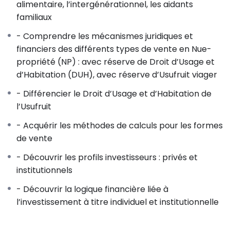
alimentaire, l’intergénérationnel, les aidants
familiaux
3- LES DIFFÉRENTS TYPES D’INVESTISSEURS
-Privés : leurs motivations à investir
- Comprendre les mécanismes juridiques et
-Institutionnels : leur objet social lié à l’investissement,
financiers des différents types de vente en Nue-
la maîtrise du risque de « sur longévité » dans le cadre
propriété (NP) : avec réserve de Droit d’Usage et
de la NP
d’Habitation (DUH), avec réserve d’Usufruit viager
4-DÉCOUVERTE DES DIFFÉRENTES FORMES DE VENTE
- Différencier le Droit d’Usage et d’Habitation de
: NUE-PROPRIÉTÉ-DUH & NUE-PROPRIÉTÉ-USUFRUIT
l’Usufruit
VIAGER
- Acquérir les méthodes de calculs pour les formes
-Principe du démembrement de propriété : schéma
de vente
sur paperboard
-Conditions requises pour vendre en Nue-propriété
- Découvrir les profils investisseurs : privés et
-L’absence d’aléa dans ce type de contrat : pourquoi
institutionnels
?
- Découvrir la logique financière liée à
-Les bases de calculs : schéma résumant les outils
l’investissement à titre individuel et institutionnelle
-Les prix immobiliers : les bases de recherche/calculs
-La composition du prix dans le cadre d’un