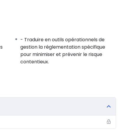
sées.
ur.
- Traduire en outils opérationnels de
rs
gestion la réglementation spécifique
pour minimiser et prévenir le risque
tuées d’office.
contentieux.
ons syndicales autorisées ou constituées
 (AFU).
s (AFUL).
isées.