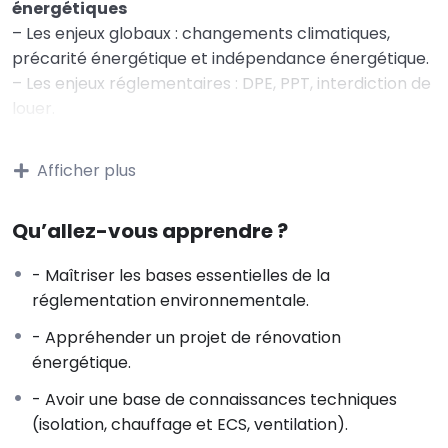
énergétiques
– Les enjeux globaux : changements climatiques,
précarité énergétique et indépendance énergétique.
– Les enjeux réglementaires : DPE, PPT, interdiction de
louer.
– Les enjeux individuels : confort, entretien du
bâtiment, économies d’énergie, valeur verte / décote
Afficher plus
grise, conformité réglementaire.
– Quelques notions d’énergie : consommation
Qu’allez-vous apprendre ?
d’énergie du secteur bâtiment et objectif d’un parc
BBC en 2050.
- Maîtriser les bases essentielles de la
– Consommation d’énergie d’un bâtiment ;
réglementation environnementale.
rénovation globale et performante
- Appréhender un projet de rénovation
2 – Connaître le rôle des différents acteurs à
énergétique.
l’acte de construire
– Le maître d‘ouvrage, le maître d’ouvrage délégué,
- Avoir une base de connaissances techniques
l’assistant au maître d’ouvrage.
(isolation, chauffage et ECS, ventilation).