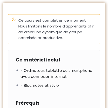
– Les conditions de travail (sécurité, cantonnement).
10 – Coordination avec l’exploitant du site
– La continuité de service, travaux en site occupé et
Ce cours est complet en ce moment.
impacts des travaux sur la négociation des nouveaux
Nous limitons le nombre d’apprenants afin
contrats.
de créer une dynamique de groupe
– L’information des parties prenantes
optimisée et productive.
Ce matériel inclut
- Ordinateur, tablette ou smartphone
avec connexion internet.
- Bloc notes et stylo.
Prérequis