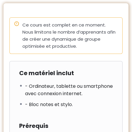
– Les conditions de travail (sécurité, cantonnement).
10 – Coordination avec l’exploitant du site
– La continuité de service, travaux en site occupé et
Ce cours est complet en ce moment.
impacts des travaux sur la négociation des nouveaux
Nous limitons le nombre d’apprenants afin
contrats.
de créer une dynamique de groupe
– L’information des parties prenantes
optimisée et productive.
Ce matériel inclut
- Ordinateur, tablette ou smartphone
avec connexion internet.
- Bloc notes et stylo.
Prérequis