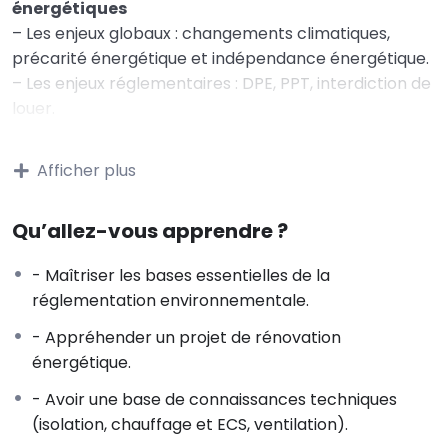
énergétiques
– Les enjeux globaux : changements climatiques,
précarité énergétique et indépendance énergétique.
– Les enjeux réglementaires : DPE, PPT, interdiction de
louer.
– Les enjeux individuels : confort, entretien du
bâtiment, économies d’énergie, valeur verte / décote
Afficher plus
grise, conformité réglementaire.
– Quelques notions d’énergie : consommation
Qu’allez-vous apprendre ?
d’énergie du secteur bâtiment et objectif d’un parc
BBC en 2050.
- Maîtriser les bases essentielles de la
– Consommation d’énergie d’un bâtiment ;
réglementation environnementale.
rénovation globale et performante
- Appréhender un projet de rénovation
2 – Connaître le rôle des différents acteurs à
énergétique.
l’acte de construire
– Le maître d‘ouvrage, le maître d’ouvrage délégué,
- Avoir une base de connaissances techniques
l’assistant au maître d’ouvrage.
(isolation, chauffage et ECS, ventilation).