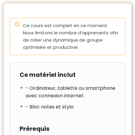
– Les conditions de travail (sécurité, cantonnement).
10 – Coordination avec l’exploitant du site
– La continuité de service, travaux en site occupé et
Ce cours est complet en ce moment.
impacts des travaux sur la négociation des nouveaux
Nous limitons le nombre d’apprenants afin
contrats.
de créer une dynamique de groupe
– L’information des parties prenantes
optimisée et productive.
Ce matériel inclut
- Ordinateur, tablette ou smartphone
avec connexion internet.
- Bloc notes et stylo.
Prérequis