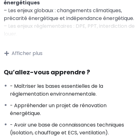
énergétiques
– Les enjeux globaux : changements climatiques,
précarité énergétique et indépendance énergétique.
– Les enjeux réglementaires : DPE, PPT, interdiction de
louer.
– Les enjeux individuels : confort, entretien du
bâtiment, économies d’énergie, valeur verte / décote
Afficher plus
grise, conformité réglementaire.
– Quelques notions d’énergie : consommation
Qu’allez-vous apprendre ?
d’énergie du secteur bâtiment et objectif d’un parc
BBC en 2050.
- Maîtriser les bases essentielles de la
– Consommation d’énergie d’un bâtiment ;
réglementation environnementale.
rénovation globale et performante
- Appréhender un projet de rénovation
2 – Connaître le rôle des différents acteurs à
énergétique.
l’acte de construire
– Le maître d‘ouvrage, le maître d’ouvrage délégué,
- Avoir une base de connaissances techniques
l’assistant au maître d’ouvrage.
(isolation, chauffage et ECS, ventilation).