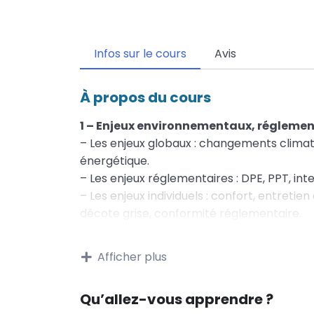
Infos sur le cours
Avis
À propos du cours
1 – Enjeux environnementaux, réglemen
– Les enjeux globaux : changements clima
énergétique.
– Les enjeux réglementaires : DPE, PPT, inte
– Les enjeux individuels : confort, entreti
décote grise, conformité réglementaire.
– Quelques notions d’énergie : consommati
parc BBC en 2050.
Afficher plus
– Consommation d’énergie d’un bâtiment 
2 – Connaître le rôle des différents act
Qu’allez-vous apprendre ?
– Le maître d‘ouvrage, le maître d’ouvrage