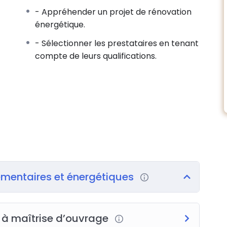
- Appréhender un projet de rénovation
, BET).
énergétique.
- Sélectionner les prestataires en tenant
l France Rénov’, établissements financiers.
compte de leurs qualifications.
d’un projet de rénovation
ravaux
publiques
t
d’ouvrage
ementaires et énergétiques
 à maîtrise d’ouvrage