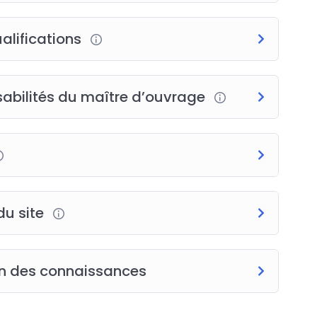
sponsabilités.
ualifications
IBAT, QUALIFELEC, etc.
onsabilités du maître d’ouvrage
t les responsabilités du MOA
tonnement).
site
e occupé et impacts des travaux sur la négociation
du site
ion des connaissances