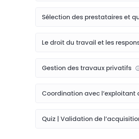
– Définition des critères de sélection et re
– La qualification OPQIBI pour les BET
Sélection des prestataires et q
– Les qualifications d’entreprise RGE, QUAL
– Assurances et garanties.
– RC, décennale et dommage ouvrage.
Le droit du travail et les resp
– Assurance chantier.
9 – Le droit du travail sur le chantier e
– Le travail illégal.
Gestion des travaux privatifs
– Les conditions de travail (sécurité, can
10 – Coordination avec l’exploitant du 
– La continuité de service, travaux en sit
Coordination avec l’exploitant 
des nouveaux contrats.
– L’information des parties prenantes
Quiz | Validation de l’acquisit