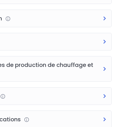
on
 production de chauffage et ECS Réseaux de
 pompes à chaleur, chaudières à bois ou à gaz) et
uction solaire photovoltaïque
s de production de chauffage et
tilation (ventilation naturelle, hybride, simple
tion
ications
alifications