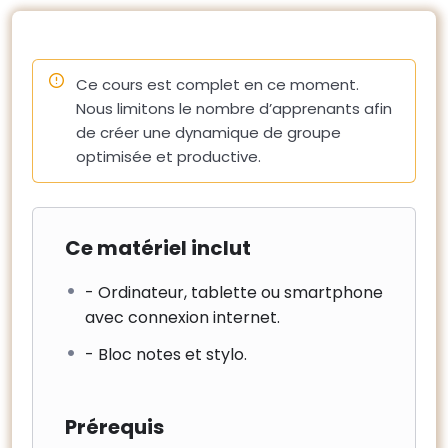
– Les conditions de travail (sécurité, cantonnement).
10 – Coordination avec l’exploitant du site
– La continuité de service, travaux en site occupé et
Ce cours est complet en ce moment.
impacts des travaux sur la négociation des nouveaux
Nous limitons le nombre d’apprenants afin
contrats.
de créer une dynamique de groupe
– L’information des parties prenantes
optimisée et productive.
Ce matériel inclut
- Ordinateur, tablette ou smartphone
avec connexion internet.
- Bloc notes et stylo.
Prérequis