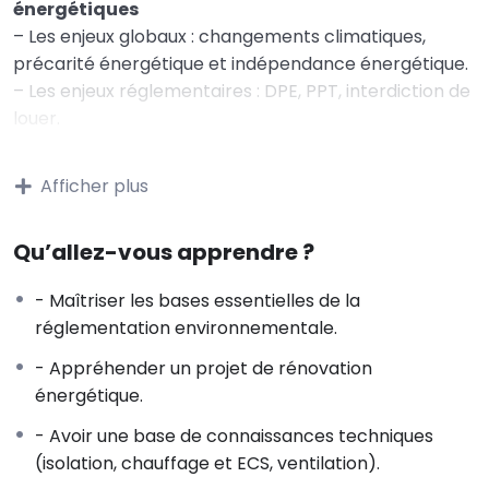
énergétiques
– Les enjeux globaux : changements climatiques,
précarité énergétique et indépendance énergétique.
– Les enjeux réglementaires : DPE, PPT, interdiction de
louer.
– Les enjeux individuels : confort, entretien du
bâtiment, économies d’énergie, valeur verte / décote
Afficher plus
grise, conformité réglementaire.
– Quelques notions d’énergie : consommation
Qu’allez-vous apprendre ?
d’énergie du secteur bâtiment et objectif d’un parc
BBC en 2050.
- Maîtriser les bases essentielles de la
– Consommation d’énergie d’un bâtiment ;
réglementation environnementale.
rénovation globale et performante
- Appréhender un projet de rénovation
2 – Connaître le rôle des différents acteurs à
énergétique.
l’acte de construire
– Le maître d‘ouvrage, le maître d’ouvrage délégué,
- Avoir une base de connaissances techniques
l’assistant au maître d’ouvrage.
(isolation, chauffage et ECS, ventilation).