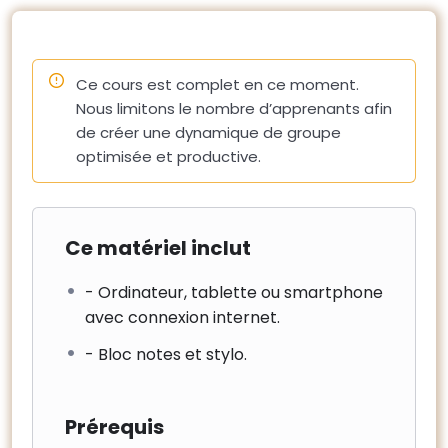
– Les conditions de travail (sécurité, cantonnement).
10 – Coordination avec l’exploitant du site
– La continuité de service, travaux en site occupé et
Ce cours est complet en ce moment.
impacts des travaux sur la négociation des nouveaux
Nous limitons le nombre d’apprenants afin
contrats.
de créer une dynamique de groupe
– L’information des parties prenantes
optimisée et productive.
Ce matériel inclut
- Ordinateur, tablette ou smartphone
avec connexion internet.
- Bloc notes et stylo.
Prérequis