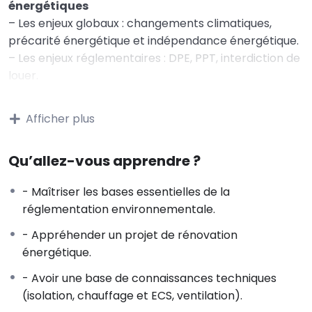
énergétiques
– Les enjeux globaux : changements climatiques,
précarité énergétique et indépendance énergétique.
– Les enjeux réglementaires : DPE, PPT, interdiction de
louer.
– Les enjeux individuels : confort, entretien du
bâtiment, économies d’énergie, valeur verte / décote
Afficher plus
grise, conformité réglementaire.
– Quelques notions d’énergie : consommation
Qu’allez-vous apprendre ?
d’énergie du secteur bâtiment et objectif d’un parc
BBC en 2050.
- Maîtriser les bases essentielles de la
– Consommation d’énergie d’un bâtiment ;
réglementation environnementale.
rénovation globale et performante
- Appréhender un projet de rénovation
2 – Connaître le rôle des différents acteurs à
énergétique.
l’acte de construire
– Le maître d‘ouvrage, le maître d’ouvrage délégué,
- Avoir une base de connaissances techniques
l’assistant au maître d’ouvrage.
(isolation, chauffage et ECS, ventilation).