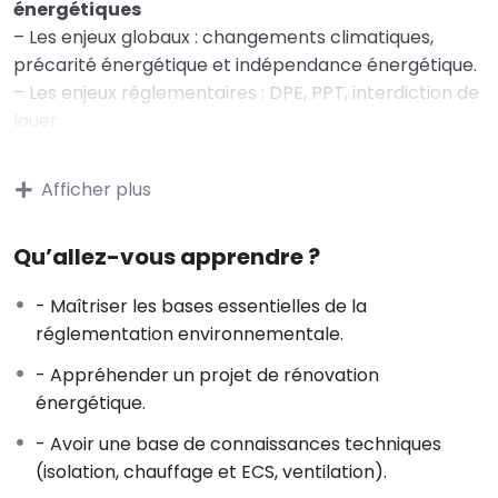
énergétiques
– Les enjeux globaux : changements climatiques,
précarité énergétique et indépendance énergétique.
– Les enjeux réglementaires : DPE, PPT, interdiction de
louer.
– Les enjeux individuels : confort, entretien du
bâtiment, économies d’énergie, valeur verte / décote
Afficher plus
grise, conformité réglementaire.
– Quelques notions d’énergie : consommation
Qu’allez-vous apprendre ?
d’énergie du secteur bâtiment et objectif d’un parc
BBC en 2050.
- Maîtriser les bases essentielles de la
– Consommation d’énergie d’un bâtiment ;
réglementation environnementale.
rénovation globale et performante
- Appréhender un projet de rénovation
2 – Connaître le rôle des différents acteurs à
énergétique.
l’acte de construire
– Le maître d‘ouvrage, le maître d’ouvrage délégué,
- Avoir une base de connaissances techniques
l’assistant au maître d’ouvrage.
(isolation, chauffage et ECS, ventilation).