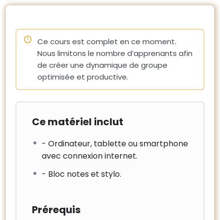
– Les conditions de travail (sécurité, cantonnement).
10 – Coordination avec l’exploitant du site
– La continuité de service, travaux en site occupé et
Ce cours est complet en ce moment.
impacts des travaux sur la négociation des nouveaux
Nous limitons le nombre d’apprenants afin
contrats.
de créer une dynamique de groupe
– L’information des parties prenantes
optimisée et productive.
Ce matériel inclut
- Ordinateur, tablette ou smartphone
avec connexion internet.
- Bloc notes et stylo.
Prérequis