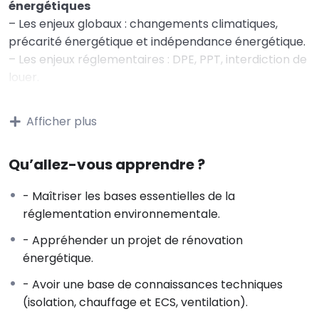
énergétiques
– Les enjeux globaux : changements climatiques,
précarité énergétique et indépendance énergétique.
– Les enjeux réglementaires : DPE, PPT, interdiction de
louer.
– Les enjeux individuels : confort, entretien du
bâtiment, économies d’énergie, valeur verte / décote
Afficher plus
grise, conformité réglementaire.
– Quelques notions d’énergie : consommation
Qu’allez-vous apprendre ?
d’énergie du secteur bâtiment et objectif d’un parc
BBC en 2050.
- Maîtriser les bases essentielles de la
– Consommation d’énergie d’un bâtiment ;
réglementation environnementale.
rénovation globale et performante
- Appréhender un projet de rénovation
2 – Connaître le rôle des différents acteurs à
énergétique.
l’acte de construire
– Le maître d‘ouvrage, le maître d’ouvrage délégué,
- Avoir une base de connaissances techniques
l’assistant au maître d’ouvrage.
(isolation, chauffage et ECS, ventilation).