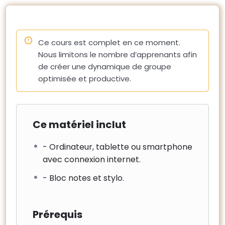
– Les conditions de travail (sécurité, cantonnement).
10 – Coordination avec l’exploitant du site
– La continuité de service, travaux en site occupé et
Ce cours est complet en ce moment.
impacts des travaux sur la négociation des nouveaux
Nous limitons le nombre d’apprenants afin
contrats.
de créer une dynamique de groupe
– L’information des parties prenantes
optimisée et productive.
Ce matériel inclut
- Ordinateur, tablette ou smartphone
avec connexion internet.
- Bloc notes et stylo.
Prérequis