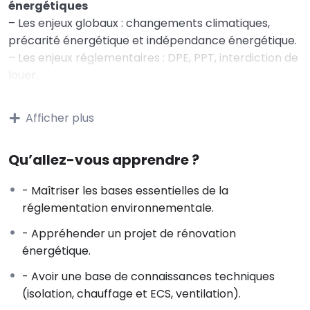
énergétiques
– Les enjeux globaux : changements climatiques,
précarité énergétique et indépendance énergétique.
– Les enjeux réglementaires : DPE, PPT, interdiction de
louer.
– Les enjeux individuels : confort, entretien du
bâtiment, économies d’énergie, valeur verte / décote
Afficher plus
grise, conformité réglementaire.
– Quelques notions d’énergie : consommation
Qu’allez-vous apprendre ?
d’énergie du secteur bâtiment et objectif d’un parc
BBC en 2050.
- Maîtriser les bases essentielles de la
– Consommation d’énergie d’un bâtiment ;
réglementation environnementale.
rénovation globale et performante
- Appréhender un projet de rénovation
2 – Connaître le rôle des différents acteurs à
énergétique.
l’acte de construire
– Le maître d‘ouvrage, le maître d’ouvrage délégué,
- Avoir une base de connaissances techniques
l’assistant au maître d’ouvrage.
(isolation, chauffage et ECS, ventilation).