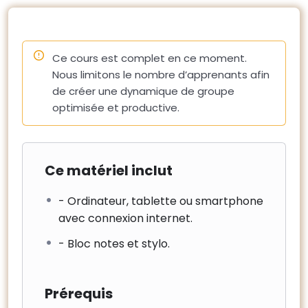
– Les conditions de travail (sécurité, cantonnement).
10 – Coordination avec l’exploitant du site
– La continuité de service, travaux en site occupé et
Ce cours est complet en ce moment.
impacts des travaux sur la négociation des nouveaux
Nous limitons le nombre d’apprenants afin
contrats.
de créer une dynamique de groupe
– L’information des parties prenantes
optimisée et productive.
Ce matériel inclut
- Ordinateur, tablette ou smartphone
avec connexion internet.
- Bloc notes et stylo.
Prérequis