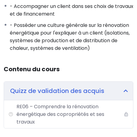
(subventions / emprunts)
- Accompagner un client dans ses choix de travaux
Réaliser la gestion financière d’un projet
et de financement
5 – Les Techniques d’isolations
- Posséder une culture générale sur la rénovation
connaitre les isolants traditionnels et biosourcés
énergétique pour l'expliquer à un client (isolations,
identifier les points clés de leurs mises en oeuvre
systèmes de production et de distribution de
identifier les contraintes du site
chaleur, systèmes de ventilation)
6 – Les fondamentaux des systèmes de
production de chauffage et ECS
Contenu du cours
connaitre l’ensemble des productions de chaleur et
leurs applications
connaitre l’ensemble des productions d’energie
Quizz de validation des acquis
renouvelable et leurs applications
connaitre les impacts d’une rénovation globale sur
RE06 – Comprendre la rénovation
ces systèmes
énergétique des copropriétés et ses
7 – Les essentiels de la ventilation
travaux
connaitre l’ensemble des systèmes de ventilation et
leurs applications