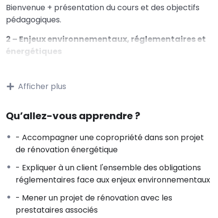
Bienvenue + présentation du cours et des objectifs
pédagogiques.
2 – Enjeux environnementaux, réglementaires et
énergétiques
Connaitre les enjeux globaux
Évaluer les enjeux individuels
Afficher plus
Identifier les réglementations pour les copropriétés
3 – Maîtrise d’œuvre et assistance à maîtrise
Qu’allez-vous apprendre ?
d’ouvrage.
- Accompagner une copropriété dans son projet
Pouvoir anticiper les étapes d’une rénovation
de rénovation énergétique
Connaitre les acteurs de la rénovation
4 – Le financement de la rénovation
- Expliquer à un client l'ensemble des obligations
réglementaires face aux enjeux environnementaux
Accompagner la copropriété dans le choix d’un
scénario de travaux
- Mener un projet de rénovation avec les
Aider à choisir les dispositifs de financement
prestataires associés