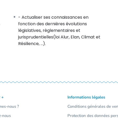
- Actualiser ses connaissances en
n
fonction des dernières évolutions
législatives, règlementaires et
1 Code pénal).
jurisprudentielles(loi Alur, Elan, Climat et
 demander. Sanction.
Résilience, …).
20
locataire (nouveautés loi Elan)
er de diagnostic technique).
aises de lit …
 +
Informations légales
es contentieux.
ique
mes-nous ?
Conditions générales de ve
z-nous
Protection des données per