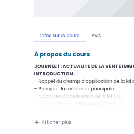
Infos sur le cours
Avis
À propos du cours
JOURNEE 1 : ACTUALITE DE LA VENTE IMM
INTRODUCTION :
– Rappel du champ d’application de la loi du 
– Principe : la résidence principale.
– Modalités d’application de la loi Alur
– Impact de la loi Macron du 7/8/2015
– Les Honoraires de location et de gestion
– Le bail mobilité
Afficher plus
1 – OBLIGATIONS QUANT A L’ANNONCE
– Informations obligatoires