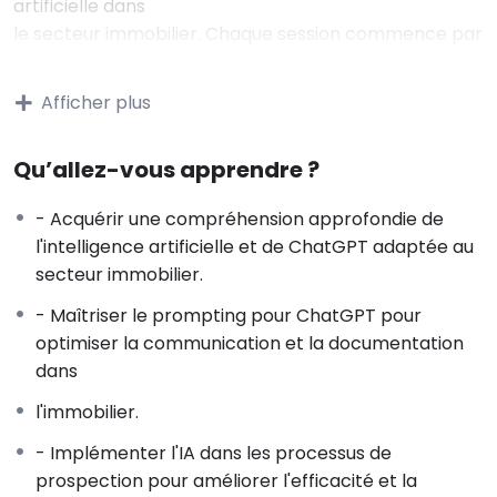
artificielle dans
le secteur immobilier. Chaque session commence par
un volet théorique qui établit les fondations
nécessaires à la compréhension de l’IA et de
Afficher plus
ChatGPT, expliquant comment ces technologies
peuvent
Qu’allez-vous apprendre ?
transformer les activités immobilières. Ce cadre
théorique est immédiatement suivi de
- Acquérir une compréhension approfondie de
démonstrations
l'intelligence artificielle et de ChatGPT adaptée au
concrètes, où les fonctionnalités de l’IA sont illustrées
secteur immobilier.
en action, montrant aux participants exactement
comment elles peuvent être utilisées pour travailler
- Maîtriser le prompting pour ChatGPT pour
plus efficacement et accélérer leurs processus
optimiser la communication et la documentation
métier.
dans
Les ateliers pratiques constituent un élément clé de
l'immobilier.
la formation, permettant aux participants de mettre
en œuvre les compétences acquises dans des
- Implémenter l'IA dans les processus de
scénarios réalistes et directement liés à leur travail
prospection pour améliorer l'efficacité et la