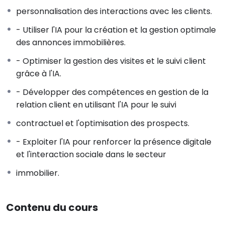
quotidien. Dans ces ateliers, nous appliquons les outils
personnalisation des interactions avec les clients.
d’IA à des tâches spécifiques comme la
rédaction d’annonces immobilières, la gestion des
- Utiliser l'IA pour la création et la gestion optimale
interactions client, ou la planification des
des annonces immobilières.
visites,fournissant ainsi aux agents immobiliers des
- Optimiser la gestion des visites et le suivi client
compétences pratiques qu’ils peuvent
grâce à l'IA.
immédiatement
utiliser pour développer leur activité. Cette méthode
- Développer des compétences en gestion de la
pédagogique assure non seulement une
relation client en utilisant l'IA pour le suivi
compréhension approfondie de l’IA, mais aussi une
contractuel et l'optimisation des prospects.
capacité à l’exploiter de manière concrète et
mesurable pour améliorer la performance et la
- Exploiter l'IA pour renforcer la présence digitale
productivité dans le domaine de l’immobilier.
et l'interaction sociale dans le secteur
immobilier.
Contenu du cours