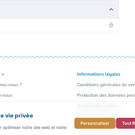
stice, l’irrespect, l’insulte…).
 la colère.
pe face à ces comportements.
ce de
 +
Informations légales
mes-nous ?
Conditions générales de ve
z-nous
Protection des données per
Gestion des cookies
e vie privée
Mentions légales
Personnaliser
Tout 
Signalement / Lanceur d'ale
r optimiser notre site web et notre