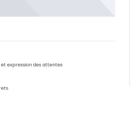
 et expression des attentes
ets.
 en reste là.