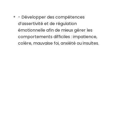
s et gestion de ceux-ci :
- Développer des compétences
en pareil cas.
d’assertivité et de régulation
émotionnelle afin de mieux gérer les
comportements difficiles : impatience,
 ressenties.
colère, mauvaise foi, anxiété ou insultes.
e en pareil cas.
eu à un résultat précis.
zone de confort.
s (Définition et spécificités).
s adapté.
e la discussion : exemples de phrases adaptées