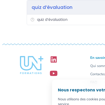
face à l’impatience, l’incompréhension, l’inju
quiz d’évaluation
Gestion d’un anxieux, de la mauvaise foi, de
Les techniques de recadrage si besoin.
quiz d’évaluation
La nécessaire solidarité au sein de l’équi
Savoir terminer une telle discussion.
Conclusion, test de fin de stage et séquen
questions réponses.
En savoir
Qui som
Contacte
FAQ
Nous respectons votr
Nous utilisons des cookies pou
service.