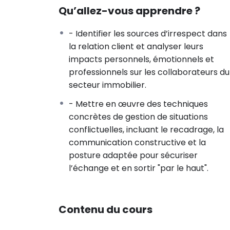
Les critères de choix d’un syndic.
Qu’allez-vous apprendre ?
2)Compréhension des impacts personnel
- Identifier les sources d’irrespect dans
Les raisons profondes du mal être ressenti 
la relation client et analyser leurs
L’interprétation personnel.
impacts personnels, émotionnels et
Les conséquences sur les capacités à agir.
professionnels sur les collaborateurs du
Compréhension et régulation des émotions
secteur immobilier.
Expression de ce qu’on aimerait faire ou dir
3)Le passage à l’action :
- Mettre en œuvre des techniques
concrètes de gestion de situations
Se programmer : un objectif précis donne li
conflictuelles, incluant le recadrage, la
Lever ses propres craintes et sortir de sa 
communication constructive et la
Les apports du discours assertif en pareil ca
posture adaptée pour sécuriser
Analyse étapes par étapes d’un processu
l’échange et en sortir "par le haut".
Devancer les situations
Se programmer (sortir par le haut).
Agir sur ses émotions.
Contenu du cours
Se recentrer.
Expression de ses attentes sur la forme d