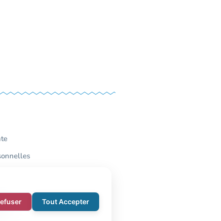
nte
sonnelles
Refuser
Tout Accepter
rte