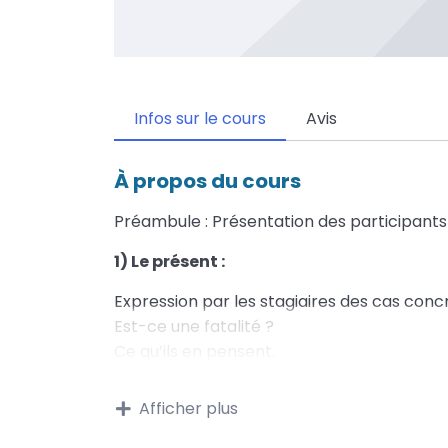
Infos sur le cours
Avis
À propos du cours
Préambule : Présentation des participants
1) Le présent :
Expression par les stagiaires des cas concr
Est-ce une fatalité ?
Ce qu’ils en pensent.
Ce qu’ils ressentent.
Conséquences et mise en perspective si on
Afficher plus
Les acteurs professionnels.