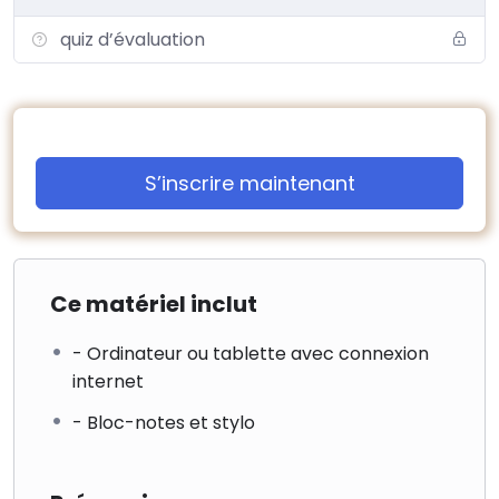
Les règles spécifiques liées à l’accessibilité
quiz d’évaluation
handicapés
4 – LES OBLIGATIONS ADMINISTRATIVES
Les registres de sécurité
Les autres obligations
Les organismes de contrôle
S’inscrire maintenant
Les visites périodiques
Les rôles et les pouvoirs des maires et préfets.
Ce matériel inclut
- Ordinateur ou tablette avec connexion
internet
- Bloc-notes et stylo