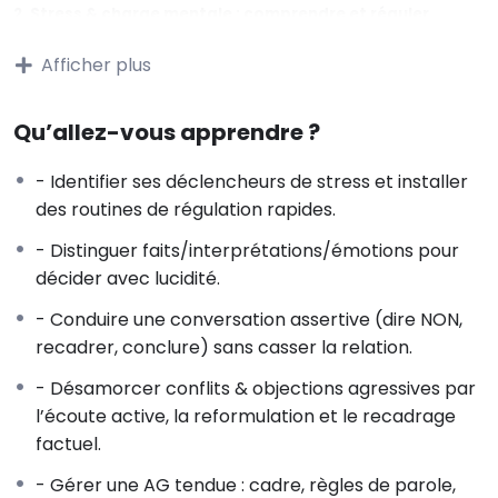
2. Stress & charge mentale : comprendre et réguler
Neurosciences attention/émotion/action : comment
Afficher plus
fonctionnent nos réactions sous pression.
Protocoles express : respiration 2-6, ancrage, recentrage
sensoriel, auto-dialogue utile.
Qu’allez-vous apprendre ?
Hygiène attentionnelle : mono-tâche, pauses utiles, gestion
- Identifier ses déclencheurs de stress et installer
des notifications et du bruit mental.
des routines de régulation rapides.
3. Lucidité décisionnelle : garder la tête froide
- Distinguer faits/interprétations/émotions pour
Séparer faits / interprétations / émotions pour limiter les
décider avec lucidité.
biais.
Outils pour décider sous tension : méthode APR (Action –
- Conduire une conversation assertive (dire NON,
Progrès – Risque).
recadrer, conclure) sans casser la relation.
Techniques de prise de recul rapide pour clarifier la situation
- Désamorcer conflits & objections agressives par
avant d’agir.
l’écoute active, la reformulation et le recadrage
4. Gérer un client mécontent – Atelier
factuel.
Accueil de l’émotion, écoute active, reformulation efficace.
- Gérer une AG tendue : cadre, règles de parole,
Reconnaissance du préjudice sans se sur-responsabiliser.