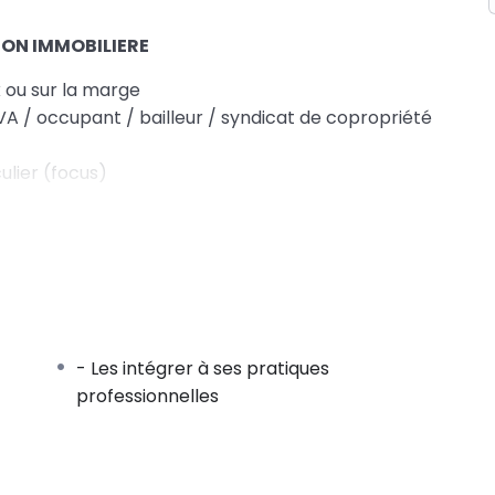
ION IMMOBILIERE
ix ou sur la marge
 TVA / occupant / bailleur / syndicat de copropriété
ulier (focus)
 IMMOBILIERE
JEANBRUN
- Les intégrer à ses pratiques
x, plafond)
professionnelles
éclarations 2044 et 2072