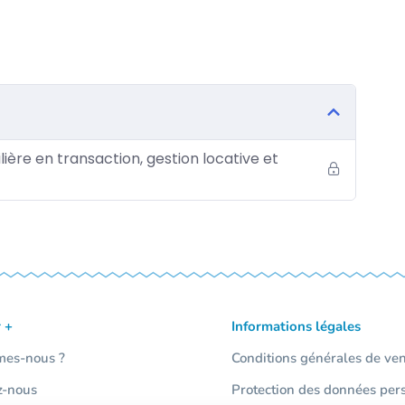
2023 à 2027 – LDF 2026 : reconduction 2026 /
n TVA, local par local ? (A jour des dernières
ncidences à l’achat, à la vente et à la location
enormandie »
ilière en transaction, gestion locative et
ment jusqu’en 2027
ment jusqu’en 2027
 +
Informations légales
tion / les taux applicables en 2026
mes-nous ?
Conditions générales de ve
u mécanisme
z-nous
Protection des données per