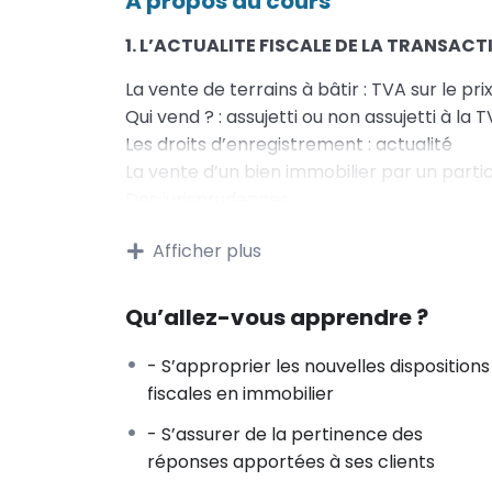
À propos du cours
1. L’ACTUALITE FISCALE DE LA TRANSACT
La vente de terrains à bâtir : TVA sur le pr
Qui vend ? : assujetti ou non assujetti à la
Les droits d’enregistrement : actualité
La vente d’un bien immobilier par un partic
Des jurisprudences
La vente d’un bien loué en LMNP
Afficher plus
2. L’ACTUALITE FISCALE DE LA LOCATION
Le statut du bailleur privé – le dispositif 
Qu’allez-vous apprendre ?
Le champ d’application de la mesure
Les conditions
- S’approprier les nouvelles dispositions
Les amortissements praticables (base, tau
fiscales en immobilier
Simulation
- S’assurer de la pertinence des
L’imputation du déficit foncier doublée
réponses apportées à ses clients
Le rappel du principe du déficit foncier
L’application du décret du 21/04/23 aux d