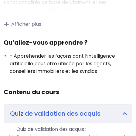
Fonctionnalités de base de ChatGPT et ses
extensions les plus utiles pour
l’immobilier.
Afficher plus
Précautions indispensables à prendre (confidentialité
des données clients, vérification
des informations juridiques).
Qu’allez-vous apprendre ?
2. Mes Modèles d’IA Préférés
:
- Appréhender les façons dont l’intelligence
Comparaison pratique des interfaces et forces de
artificielle peut être utilisée par les agents,
ChatGPT, Gemini, Perplexity,
conseillers immobiliers et les syndics
Mistral et NotebookLM.
Choisir le bon outil pour la bonne tâche immobilière.
3. L’Art du Prompt et des Instructions
Contenu du cours
Personnalisées :
Techniques de prompt engineering pour obtenir des
Quiz de validation des acquis
résultats précis et pertinents.
Création et optimisation de vos instructions
Quiz de validation des acquis :
personnalisées pour un usage récurrent.