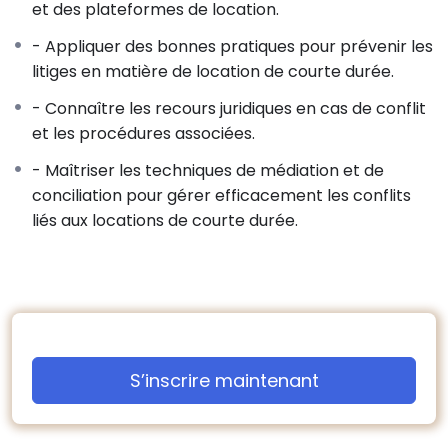
et des plateformes de location.
– Conflits relatifs à l’utilisation des parties communes
III. Prévention des contentieux
- Appliquer des bonnes pratiques pour prévenir les
Bonnes pratiques pour éviter les litiges
litiges en matière de location de courte durée.
– Rédaction de contrats clairs et précis (clauses
- Connaître les recours juridiques en cas de conflit
essentielles)
et les procédures associées.
– Communication efficace avec les locataires
(transparence et information)
- Maîtriser les techniques de médiation et de
– Mise en place de règles internes pour la
conciliation pour gérer efficacement les conflits
copropriété (règlement intérieur)
liés aux locations de courte durée.
Rôle des syndics et des gestionnaires
– Responsabilité en matière de prévention des litiges
– Gestion des conflits au sein de la copropriété
(procédures internes)
– Résolution des litiges
Médiation et conciliation
S’inscrire maintenant
– Processus de médiation et avantages (loi sur la
médiation)
– Techniques de résolution amiable des litiges