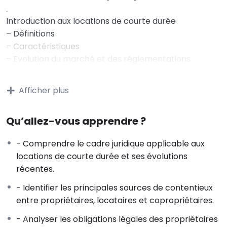
Introduction aux locations de courte durée
– Définitions
– Caractéristiques
– Evolution du marché et des réglementations
Cadre juridique des locations de courte durée
– Réglementation nationale
Afficher plus
– Obligations des propriétaires et des plateformes
– Règlement de copropriété et restrictions possibles
Qu’allez-vous apprendre ?
II. Types de contentieux
Litiges entre propriétaires et locataires
- Comprendre le cadre juridique applicable aux
– Non-respect des conditions de location
locations de courte durée et ses évolutions
– Problèmes de sécurité et d’hygiène
récentes.
– Gestion des dépôts de garantie
Litiges entre copropriétaires
- Identifier les principales sources de contentieux
– Nuisances et troubles de voisinage
entre propriétaires, locataires et copropriétaires.
– Non-respect des dispositions du règlement de
- Analyser les obligations légales des propriétaires
copropriété