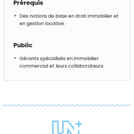
Prérequis
7.1 – Clause résolutoire.
Des notions de base en droit immobilier et
7.2 – Résiliation judiciaire.
en gestion locative.
7.3 – Résiliation amiable.
7.4 – Résiliation triennale.
Public
Du locataire.
Gérants spécialisés en immobilier
Du bailleur.
commercial et leurs collaborateurs.
8 – Le droit au renouvellement.
Les conditions du droit au renouvellement.
Les mécanismes du renouvellement (congé et
nouvelle rédaction de l’article L.145-9, demande,
tacite prolongation).
9 – Le refus de renouvellement.
Le refus sans indemnité d’éviction.
Le refus avec indemnité d’éviction.