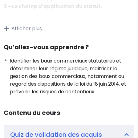
2 – Le champ d’application du statut.
Les conditions générales d’application du statut.
L’extension au champ d’application (légal et
Afficher plus
conventionnel : baux professionnels).
Définir les activités autorisées.
Qu’allez-vous apprendre ?
Précisions nécessaires et contraintes.
Sanctions des irrégularités.
Identifier les baux commerciaux statutaires et
3 – La durée du bail.
déterminer leur régime juridique, maîtriser la
gestion des baux commerciaux, notamment au
La durée minimale, incidence d’une durée
regard des dispositions de la loi du 18 juin 2014, et
contractuelle supérieure à 9 ans (déplafonnement) ;
prévenir les risques de contentieux.
à 12 ans (publications aux hypothèques).
Le droit de résiliation triennale et la faculté
d’aménagement.
Contenu du cours
4 – Le droit de céder le bail commercial.
Cession du fonds de commerce.
Quiz de validation des acquis
Cession du droit au bail.