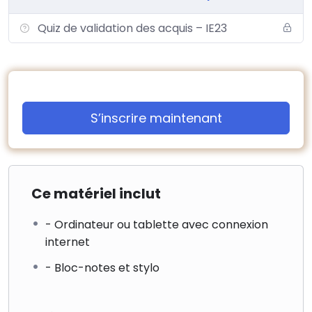
Clauses limitatives.
Quiz de validation des acquis – IE23
Formalités.
Effets de la cession.
Nouvelle limitation de la durée de garantie du cédant.
L’information du cédant (art L145-16-1).
5 – Le nouveau droit de préemption du locataire
commerçant en cas de vente du local loué.
S’inscrire maintenant
6 – Le loyer.
Sa fixation (droit d’entrée / pas de porte).
Obligation du rédacteur de l’acte de qualification et
Ce matériel inclut
conséquences fiscales.
Plafonnement / déplafonnement.
- Ordinateur ou tablette avec connexion
Révision-indexation, les différences.
internet
Régimes particuliers de l’art. L 145-36 (terrains, locaux
- Bloc-notes et stylo
monovalents, bureaux).
7 – La résiliation du bail.