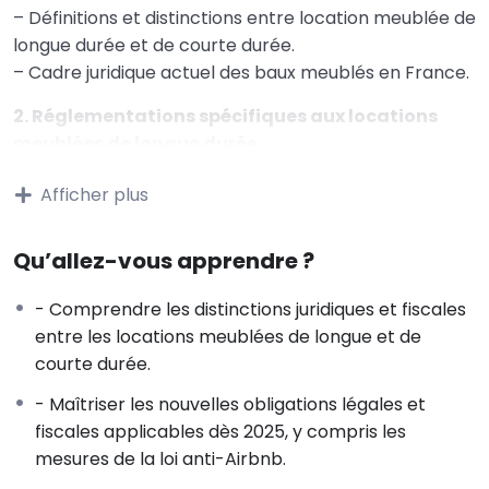
– Définitions et distinctions entre location meublée de
longue durée et de courte durée.
– Cadre juridique actuel des baux meublés en France.
2. Réglementations spécifiques aux locations
meublées de longue durée
– Durée des baux, dépôt de garantie, préavis, et
Afficher plus
autres spécificités contractuelles.
– Avantages et inconvénients de la location meublée
longue durée par rapport à la location nue.
Qu’allez-vous apprendre ?
– Obligations fiscales et choix du régime d’imposition
(Micro-BIC vs. régime réel).
- Comprendre les distinctions juridiques et fiscales
entre les locations meublées de longue et de
3. Réglementations spécifiques aux locations
courte durée.
meublées de courte durée
- Maîtriser les nouvelles obligations légales et
– Obligations déclaratives et administratives pour les
fiscales applicables dès 2025, y compris les
locations saisonnières.
mesures de la loi anti-Airbnb.
– Réglementations locales et nationales, y compris
les restrictions imposées par certaines municipalités.