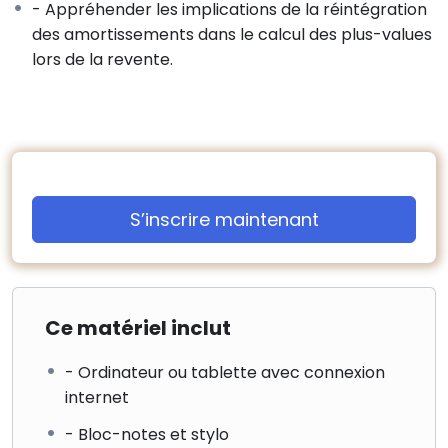
- Appréhender les implications de la réintégration
– Impact de la loi Anti Air Bnb sur les locations de
des amortissements dans le calcul des plus-values
courte durée
lors de la revente.
4. Nouvelles dispositions fiscales pour 2025
–
Réforme des abattements fiscaux
– Réintégration des amortissements dans le calcul
des plus-values lors de la revente :
5. Mesures spécifiques aux locations Airbnb en
S’inscrire maintenant
copropriété
6. Pouvoirs accrus des maires
7. Études de Cas Pratiques
Ce matériel inclut
8. Questions/Réponses et Conclusion
- Ordinateur ou tablette avec connexion
internet
- Bloc-notes et stylo