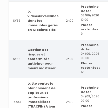
Prochaine
date :
La
03/09/2026
vidéosurveillance
10:00
SY36
dans les
2h00
Places
immeubles gérés
restantes :
en 12 points clés
9
Prochaine
date :
Gestion des
04/09/2026
risques et
09:00
SY56
conformité :
7h00
Places
anticiper pour
restantes :
mieux maîtriser
12
Lutte contre le
Prochaine
blanchiment de
date :
capitaux et
04/09/2026
professions
09:00
FO03
immobilières
2h00
Places
(TRACFIN) A jour