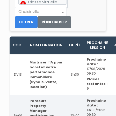
×
Classe virtuelle
×
Choisir ville
FILTRER
RÉINITIALISER
PROCHAINE
CODE
NOM FORMATION
DURÉE
SESSION
Prochaine
Maitriser l'IA pour
date :
boostez votre
17/08/2026
performance
09:30
DV13
3h30
immobilière
Places
(Syndic, vente,
restantes :
location)
9
Prochaine
Parcours
date :
Property
19/08/2026
Manager :
09:30
PA09
maîtriser les
21h00