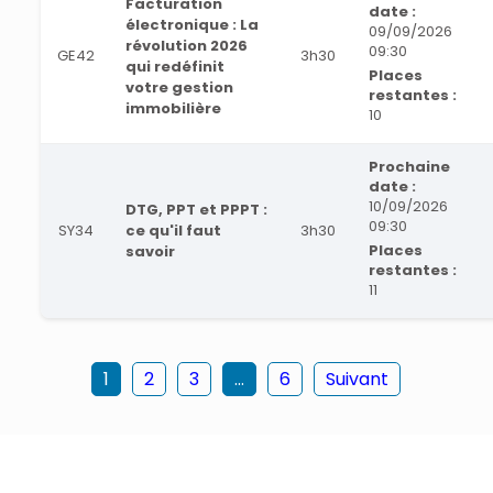
Facturation
date :
électronique : La
09/09/2026
révolution 2026
09:30
GE42
3h30
qui redéfinit
Places
votre gestion
restantes :
immobilière
10
Prochaine
date :
10/09/2026
DTG, PPT et PPPT :
09:30
SY34
ce qu'il faut
3h30
Places
savoir
restantes :
11
1
2
3
...
6
Suivant