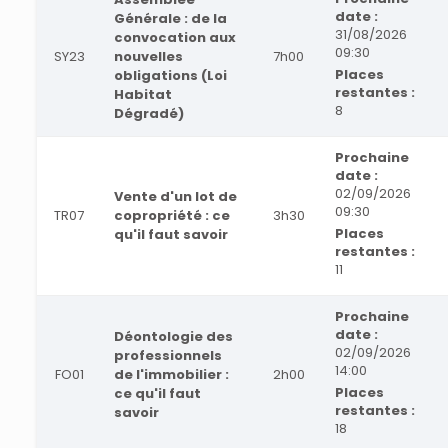
date :
Générale : de la
31/08/2026
convocation aux
09:30
SY23
nouvelles
7h00
Places
obligations (Loi
restantes :
Habitat
8
Dégradé)
Prochaine
date :
02/09/2026
Vente d'un lot de
09:30
TR07
copropriété : ce
3h30
Places
qu'il faut savoir
restantes :
11
Prochaine
date :
Déontologie des
02/09/2026
professionnels
14:00
FO01
de l'immobilier :
2h00
Places
ce qu'il faut
restantes :
savoir
18