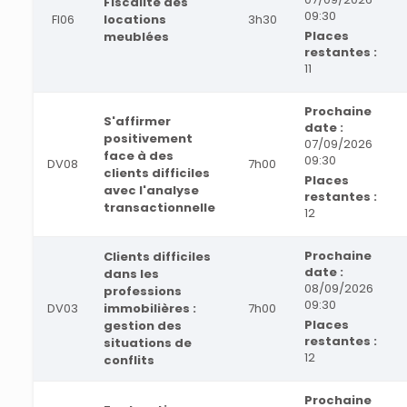
Fiscalité des
09:30
FI06
locations
3h30
Places
meublées
restantes :
11
Prochaine
S'affirmer
date :
positivement
07/09/2026
face à des
09:30
DV08
7h00
clients difficiles
Places
avec l'analyse
restantes :
transactionnelle
12
Prochaine
Clients difficiles
date :
dans les
08/09/2026
professions
09:30
DV03
immobilières :
7h00
Places
gestion des
restantes :
situations de
12
conflits
Prochaine