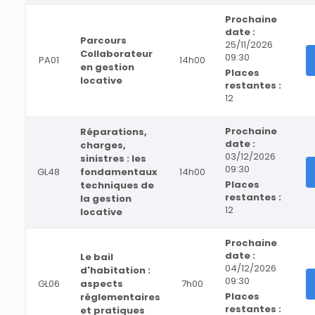
Prochaine
date :
Parcours
25/11/2026
Collaborateur
09:30
PA01
14h00
en gestion
Places
locative
restantes :
12
Prochaine
Réparations,
date :
charges,
03/12/2026
sinistres : les
09:30
GL48
fondamentaux
14h00
Places
techniques de
restantes :
la gestion
12
locative
Prochaine
date :
Le bail
04/12/2026
d'habitation :
09:30
GL06
aspects
7h00
Places
réglementaires
restantes :
et pratiques