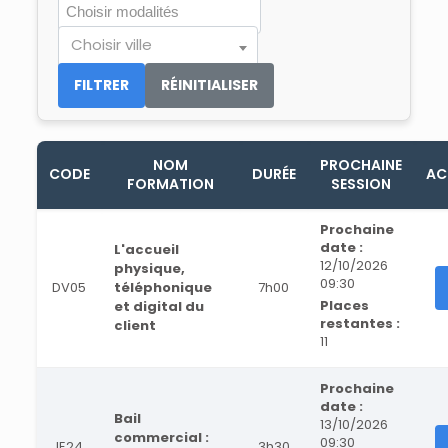
Choisir ville
FILTRER
RÉINITIALISER
NOM
PROCHAINE
CODE
DURÉE
AC
FORMATION
SESSION
Prochaine
date :
L'accueil
12/10/2026
physique,
09:30
DV05
téléphonique
7h00
Places
et digital du
restantes :
client
11
Prochaine
date :
Bail
13/10/2026
commercial :
09:30
IE24
3h30