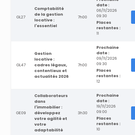
date :
Comptabilité
06/11/2026
de la gestion
09:30
GL27
7h00
locative :
Places
l'essentiel
restantes :
11
Prochaine
date :
Gestion
09/11/2026
locative :
09:30
GL47
cadres légaux,
7h00
Places
contentieux et
restantes :
actualités 2026
12
Prochaine
Collaborateurs
date :
dans
19/11/2026
l'immobilier :
09:00
GE09
développez
3h30
Places
votre agilité et
restantes :
votre
10
adaptabilité