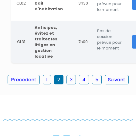
GL02
bail
3h30
prévue pour
d'habitation
le moment.
Anticipez,
Pas de
évitez et
session
traitez les
GL31
7h00
prévue pour
litiges en
le moment.
gestion
locative
Précédent
1
2
3
4
5
Suivant