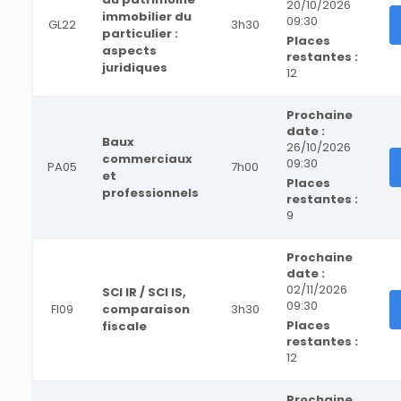
20/10/2026
immobilier du
09:30
GL22
3h30
particulier :
Places
aspects
restantes :
juridiques
12
Prochaine
date :
Baux
26/10/2026
commerciaux
09:30
PA05
7h00
et
Places
professionnels
restantes :
9
Prochaine
date :
02/11/2026
SCI IR / SCI IS,
09:30
FI09
comparaison
3h30
Places
fiscale
restantes :
12
Prochaine