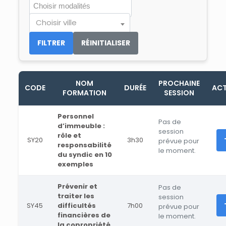
Choisir ville
FILTRER
RÉINITIALISER
NOM
PROCHAINE
CODE
DURÉE
ACT
FORMATION
SESSION
Personnel
Pas de
d’immeuble :
session
rôle et
SY20
3h30
prévue pour
responsabilité
le moment.
du syndic en 10
exemples
Prévenir et
Pas de
traiter les
session
SY45
difficultés
7h00
prévue pour
financières de
le moment.
la copropriété