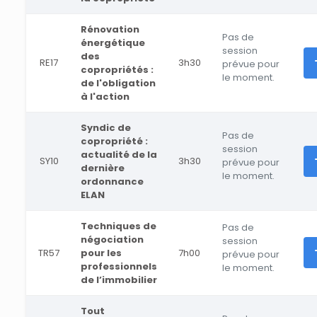
Rénovation
Pas de
énergétique
session
des
RE17
3h30
prévue pour
copropriétés :
le moment.
de l'obligation
à l'action
Syndic de
Pas de
copropriété :
session
actualité de la
SY10
3h30
prévue pour
dernière
le moment.
ordonnance
ELAN
Techniques de
Pas de
négociation
session
TR57
pour les
7h00
prévue pour
professionnels
le moment.
de l’immobilier
Tout